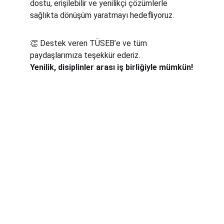
dostu, erişilebilir ve yenilikçi çözümlerle 
sağlıkta dönüşüm yaratmayı hedefliyoruz.
👏 Destek veren TÜSEB’e ve tüm 
paydaşlarımıza teşekkür ederiz.
Yenilik, disiplinler arası iş birliğiyle mümkün!
İLETİŞİM
Telefon:
+90 500000000000
info@techschenlab.co
E-posta:
m
Bizi sosyal medya hesabımızdan takip 
edebilirsiniz.